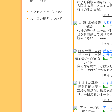
修正・削除
により自殺未遂を行い
入院する等、とある人
行形の生活日記。
アクセスアップについて
[
マイ
お小遣い稼ぎについて
天照
http:
心神の浄化向上をめざ
せを祈願致しております
読み下さい！―●●●
[
マイ
嘆き
なサ
http:/
自ら命を絶つことは決
こと」それがその答え
[
マイ
おす
http:/
耳栓を製品別に徹底比
見。一日装着レポート
[
マイ
アッ
http:/