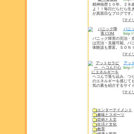
精神病歴１０年、２８
よ！！毎日だらだら生
が真面目なブログです
[
マイ
パニッ
http:/
パニック障害の完治・
は完治・克服可能。パ
体験談も豊富。ＳＯＮ
[
マイ
アッ
http:/
ヘコんで落ち込み、つ
のエネルギーを感じて
気の素を紹介するサイ
[
マイ
エンターテイメント
趣味とスポーツ
芸術と人文
生活と文化
教育