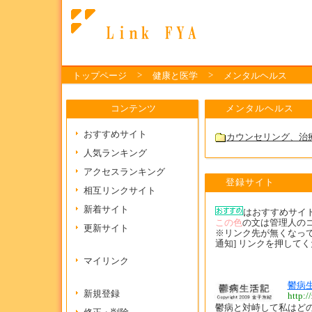
>
>
トップページ
健康と医学
メンタルヘルス
コンテンツ
メンタルヘルス
おすすめサイト
カウンセリング、治
人気ランキング
アクセスランキング
登録サイト
相互リンクサイト
新着サイト
はおすすめサイ
この色
の文は管理人の
更新サイト
※リンク先が無くなって
通知] リンクを押して
マイリンク
鬱病
新規登録
http:/
鬱病と対峙して私はど